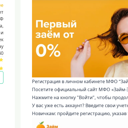
ее
ет
РФ
a,
 и
ек
ay
40
Регистрация в личном кабинете МФО “Зай
Посетите официальный сайт МФО «Займ-Э
Нажмите на кнопку "Войти", чтобы продо
У вас уже есть аккаунт? Введите свои уче
Новичкам: пройдите регистрацию, указав