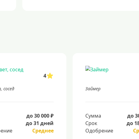
4
, сосед
Займер
а
до 30 000 ₽
Сумма
до 3
до 31 дней
Срок
до 1
ение
Среднее
Одобрение
С