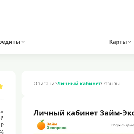
редиты
Карты
Описание
Личный кабинет
Отзывы
Личный кабинет Займ-Экс
ых
ей
 ₽
8%