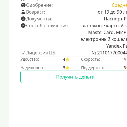
Одобрение:
Средн
Возраст:
от 19 до 90 л
Документы:
Паспорт 
Способ получения:
Платежные карты Vis
MasterCard, МИР
электронный кошел
Yandex P
Лицензия ЦБ:
№ 21101770004
Удобство:
4
Скорость:
4
Надежность:
5
Поддержка:
5
Получить деньги