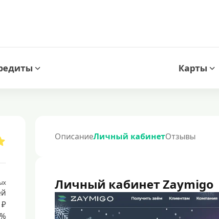
редиты
Карты
Описание
Личный кабинет
Отзывы
Личный кабинет Zaymigo
ых
ей
 ₽
8%