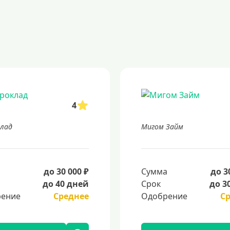
4
лад
Мигом Займ
а
до 30 000 ₽
Сумма
до 3
до 40 дней
Срок
до 3
ение
Среднее
Одобрение
С