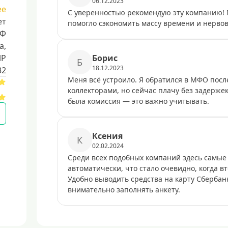
06.12.2023
ее
С уверенностью рекомендую эту компанию! 
ет
помогло сэкономить массу времени и нервов
РФ
a,
ИР
Борис
Б
18.12.2023
32
Меня всё устроило. Я обратился в МФО после
коллекторами, но сейчас плачу без задерже
была комиссия — это важно учитывать.
Ксения
К
02.02.2024
Среди всех подобных компаний здесь самые
автоматически, что стало очевидно, когда в
Удобно выводить средства на карту Сбербанк
внимательно заполнять анкету.