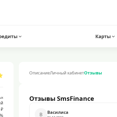
редиты
Карты
Описание
Личный кабинет
Отзывы
Отзывы SmsFinance
ых
ей
 ₽
Василиса
В
8%