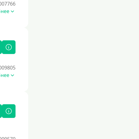
007766
бнее
009805
бнее