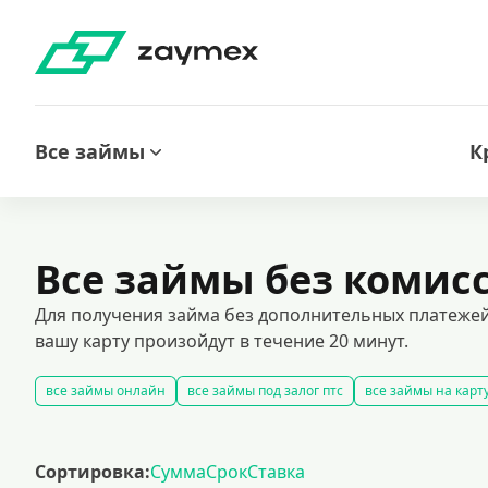
Все займы
К
Все займы без комис
Для получения займа без дополнительных платежей
вашу карту произойдут в течение 20 минут.
все займы онлайн
все займы под залог птс
все займы на карт
беспроцентные займы без дополнительных платежей
срочные 
кредиты на карту за 15 минут
получить экспресс займ в россии
Сортировка:
Сумма
Срок
Ставка
рефинансирование займов
калькулятор займов