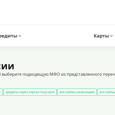
редиты
Карты
сии
 выберите подходящую МФО из представленного перечн
у
кредиты через портал госуслуги
все займы наличными
все займы
займы
быстрые займы
все займы до зарплаты
новые займы
смс
долгосрочные займы
популярные займы
лучшие займы
подобра