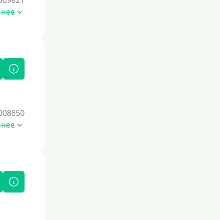
009821
бнее
008650
бнее