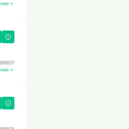
бнее
000037
бнее