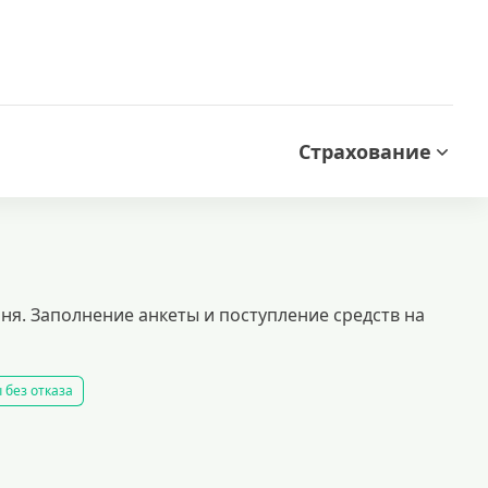
Страхование
я. Заполнение анкеты и поступление средств на
 без отказа
 займ
все займы
все займы ночью
все займы без комиссии
ть займ
рейтинг займов
условия выдачи кредитов