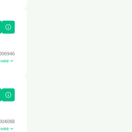
006946
бнее
004088
бнее