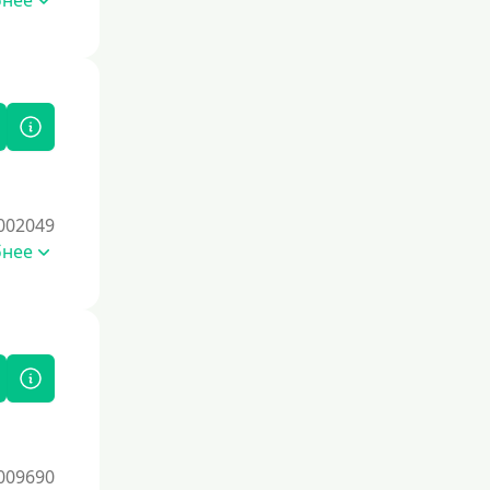
бнее
002049
бнее
009690