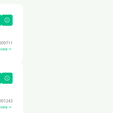
009711
бнее
001243
бнее