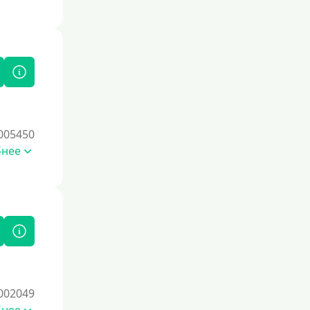
005450
бнее
002049