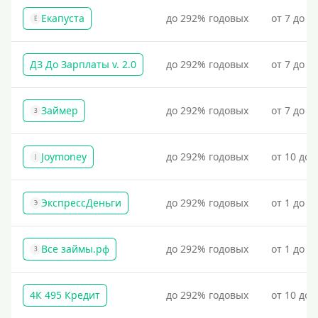
Екапуста
до 292% годовых
от 7 до 2
Е
ДЗ До Зарплаты v. 2.0
до 292% годовых
от 7 до 3
Займер
до 292% годовых
от 7 до 1
З
Joymoney
до 292% годовых
от 10 до 
J
ЭкспрессДеньги
до 292% годовых
от 1 до 1
Э
Все займы.рф
до 292% годовых
от 1 до 3
З
4К 495 Кредит
до 292% годовых
от 10 до 