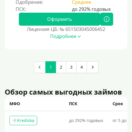
Одобрение:
Среднее
Оформить
Лицензия ЦБ: № 651503045006452
Подробнее
1
2
3
4
Обзор самых выгодных займов
МФО
ПСК
Срок
Krediska
до 292% годовых
от 5 до 3
K