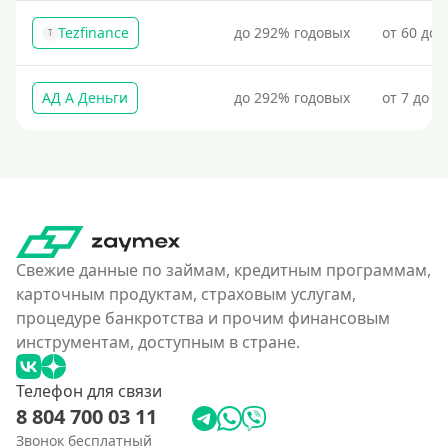
Tezfinance
до 292% годовых
от 60 до 
T
АД А Деньги
до 292% годовых
от 7 до 3
Свежие данные по займам, кредитным программам,
карточным продуктам, страховым услугам,
процедуре банкротства и прочим финансовым
инструментам, доступным в стране.
Телефон для связи
8 804 700 03 11
Звонок бесплатный