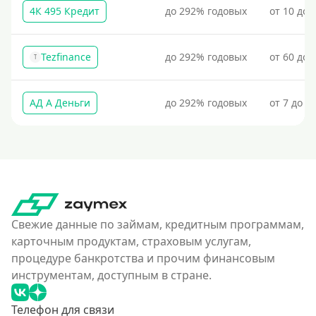
4К 495 Кредит
до 292% годовых
от 10 до 
Tezfinance
до 292% годовых
от 60 до 
T
АД А Деньги
до 292% годовых
от 7 до 3
Свежие данные по займам, кредитным программам,
карточным продуктам, страховым услугам,
процедуре банкротства и прочим финансовым
инструментам, доступным в стране.
Телефон для связи