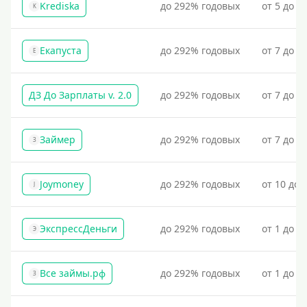
Krediska
до 292% годовых
от 5 до 3
K
Екапуста
до 292% годовых
от 7 до 2
Е
ДЗ До Зарплаты v. 2.0
до 292% годовых
от 7 до 3
Займер
до 292% годовых
от 7 до 1
З
Joymoney
до 292% годовых
от 10 до 
J
ЭкспрессДеньги
до 292% годовых
от 1 до 1
Э
Все займы.рф
до 292% годовых
от 1 до 3
З